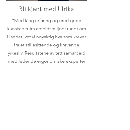
Bli kjent med Ulrika
“Med lang erfaring og med gode
kunskaper fra arbeidsmiljøer rundt om
i landet, vet vi nøyaktig hva som kreves
fra et stillesittende og krevende
yrkesliv. Resultatene av tett samarbeid
med ledende ergonomiske eksperter
og med vår 30 års erfaring innen
optikk- produksjon gjør at vi er helt
unike på dagens marked.
Arbeidsgrupper som f. eks. tannleger
og tannpleiere jobber ofte i en dårlig
sittestilling hvor også synet spiller en
viktig og vesentlig rolle. Vi ser oss selv
som en meget viktig bidragsyter til at