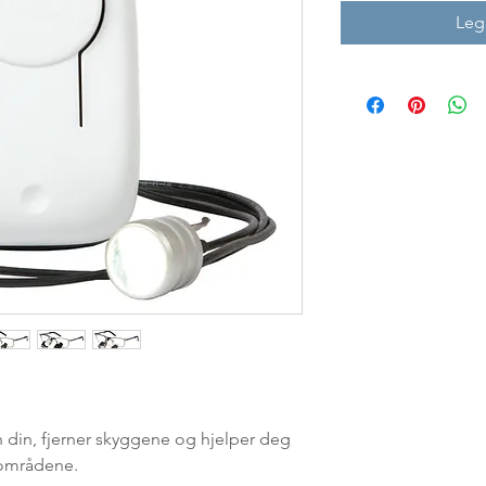
Legg
en din, fjerner skyggene og hjelper deg
 områdene.