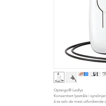
Optergo® Ledlys
Konsentrert lysstråle i synslinj
å se selv de mest utfordrende