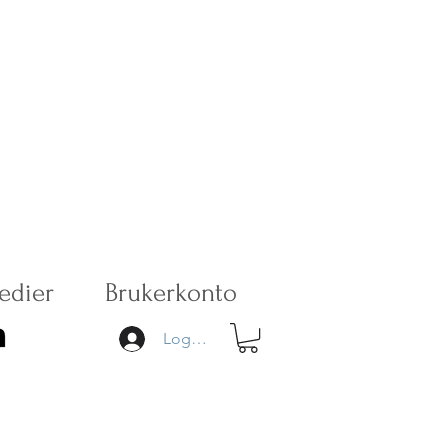
edier
Brukerkonto
Logg inn