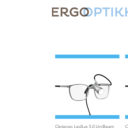
Hurtigvisning
Optergo LedLys 5,0 UniBeam
O