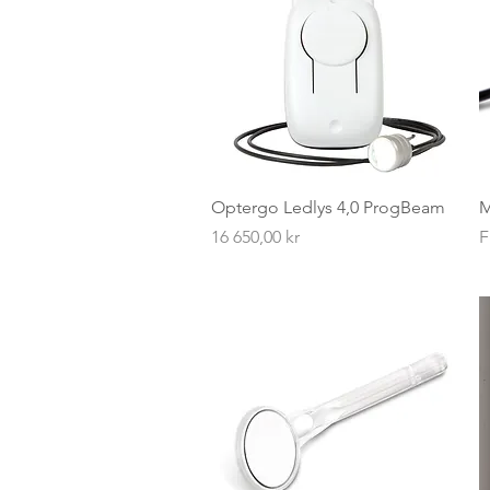
Hurtigvisning
Optergo Ledlys 4,0 ProgBeam
M
Pris
S
16 650,00 kr
F