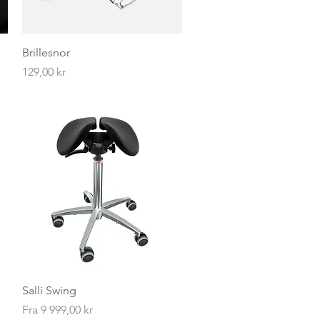
Hurtigvisning
Brillesnor
Pris
129,00 kr
Hurtigvisning
Salli Swing
Salgspris
Fra
9 999,00 kr