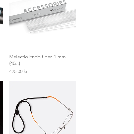
Hurtigvisning
Melectio Endo fiber, 1 mm
(40st)
Pris
425,00 kr