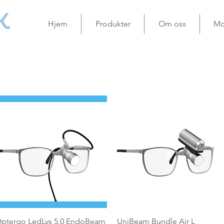
Hjem
Produkter
Om oss
Mo
Hurtigvisning
Hurtigvisning
ptergo LedLys 5,0 EndoBeam
UniBeam Bundle Air L