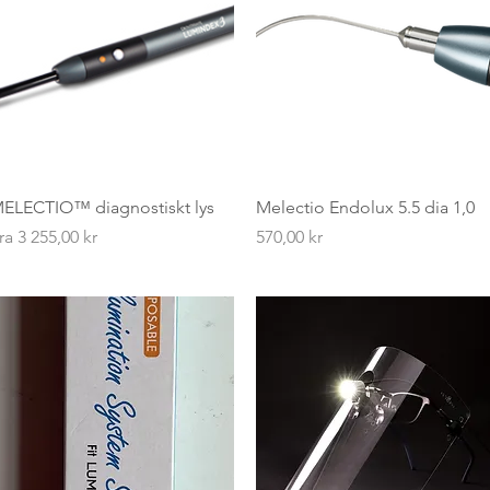
Hurtigvisning
Hurtigvisning
ELECTIO™ diagnostiskt lys
Melectio Endolux 5.5 dia 1,0
algspris
Pris
ra
3 255,00 kr
570,00 kr