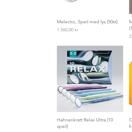
Hurtigvisning
Melectio, Speil med lys (50st)
M
(
Pris
1 560,00 kr
P
2
Hurtigvisning
Hahnenkratt Relax Ultra (10
O
speil)
h