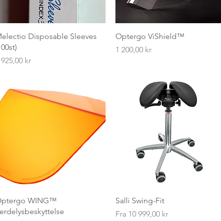
Hurtigvisning
Hurtigvisning
electio Disposable Sleeves
Optergo ViShield™
100st)
Pris
1 200,00 kr
ris
 925,00 kr
Hurtigvisning
Hurtigvisning
ptergo WING™
Salli Swing-Fit
erdelysbeskyttelse
Salgspris
Fra
10 999,00 kr